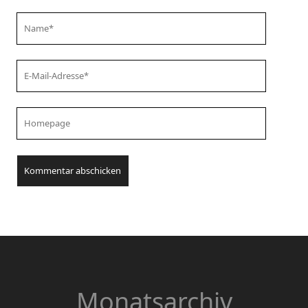
Your
Name
Your
Email
Your
Website
URL
Monatsarchiv