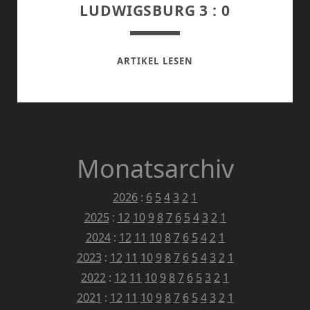
LUDWIGSBURG 3 : 0
NETZHOPPERS
ARTIKEL LESEN
GEGEN
LUDWIGSBURG
3
:
0
Monatsarchiv
2026
:
6
5
4
3
2
1
2025
:
12
10
9
8
7
6
5
4
3
2
1
2024
:
12
11
10
8
7
6
5
4
2
1
2023
:
12
11
10
9
8
7
6
5
4
3
2
1
2022
:
12
11
10
9
8
7
6
5
3
2
1
2021
:
12
11
10
9
8
7
6
5
4
3
2
1