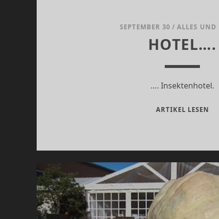
SEPTEMBER 30
/
ALLES UND
HOTEL….
…. Insektenhotel.
HO
ARTIKEL LESEN