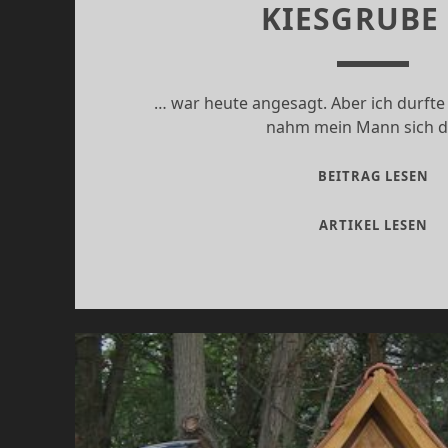
KIESGRUBE
… war heute angesagt. Aber ich durfte
nahm mein Mann sich 
W
BEITRAG LESEN
Z
KI
W
ARTIKEL LESEN
….
ZU
KI
….