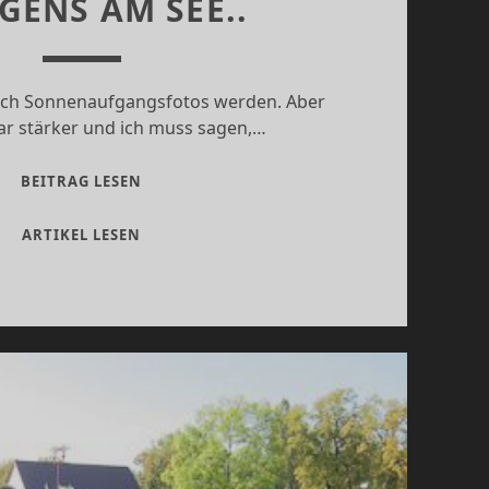
ENS AM SEE..
tlich Sonnenaufgangsfotos werden. Aber
ar stärker und ich muss sagen,…
MORGENS
BEITRAG LESEN
AM
SEE..
MORGENS
ARTIKEL LESEN
AM
SEE..