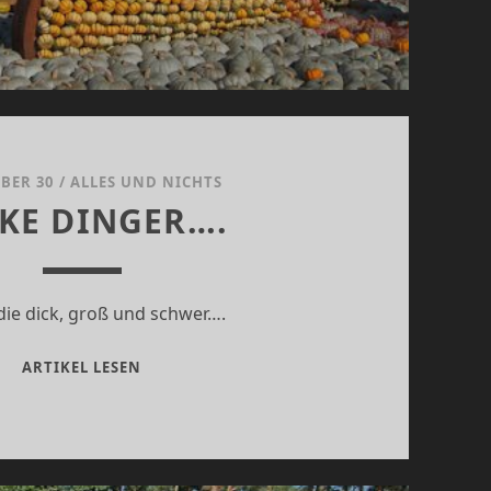
BER 30
/
ALLES UND NICHTS
KE DINGER….
die dick, groß und schwer….
DICKE
ARTIKEL LESEN
DINGER….