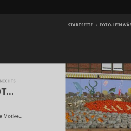
STARTSEITE
FOTO-LEINWÄ
 NICHTS
OT…
te Motive…
SCHERBOOT…