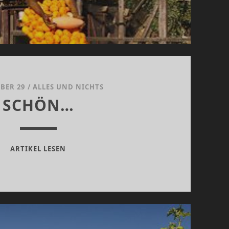
BER 29
/
ALLES UND NICHTS
SCHÖN…
SCHÖN…
ARTIKEL LESEN