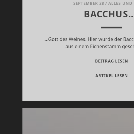
SEPTEMBER 28
/
ALLES UND
BACCHUS…
….Gott des Weines. Hier wurde der Bacc
aus einem Eichenstamm gesch
BA
BEITRAG LESEN
BA
ARTIKEL LESEN