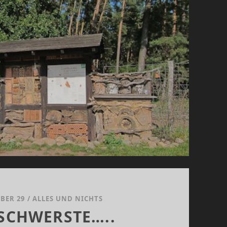
BER 29
/
ALLES UND NICHTS
SCHWERSTE…..