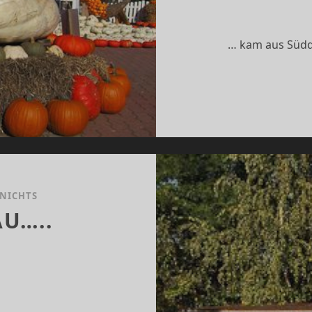
… kam aus Südd
 NICHTS
U…..