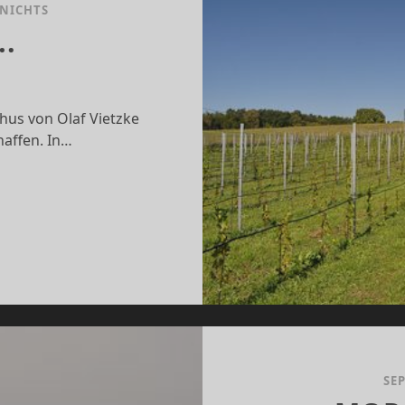
 NICHTS
.
hus von Olaf Vietzke
affen. In…
CCHUS….
CCHUS….
SE