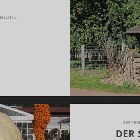
 NICHTS
TEL….
SEPTEM
DER 