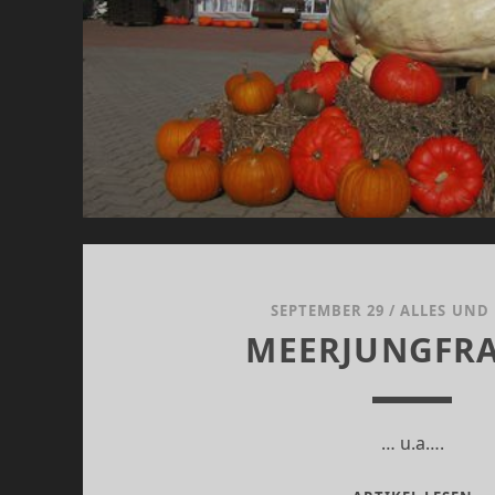
SEPTEMBER 29
/
ALLES UND
MEERJUNGFRA
… u.a….