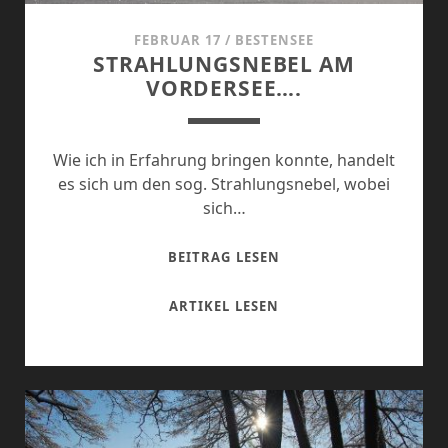
FEBRUAR 17
/
BESTENSEE
STRAHLUNGSNEBEL AM
VORDERSEE….
Wie ich in Erfahrung bringen konnte, handelt
es sich um den sog. Strahlungsnebel, wobei
sich…
STRAHLUNGSNEBEL
BEITRAG LESEN
AM
VORDERSEE….
STRAHLUNGSNEBEL
ARTIKEL LESEN
AM
VORDERSEE….