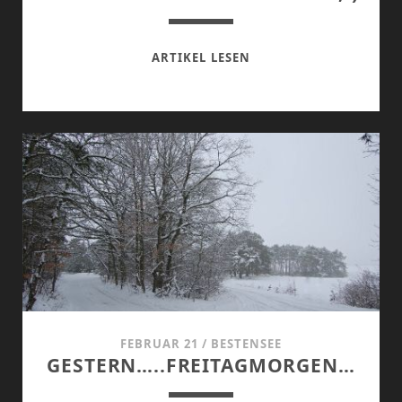
FRÜHLING
ARTIKEL LESEN
IM
WOHNZIMMER
;-)
FEBRUAR 21
/
BESTENSEE
GESTERN…..FREITAGMORGEN…