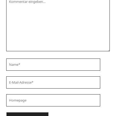
Your
Name
Your
Email
Your
Website
URL