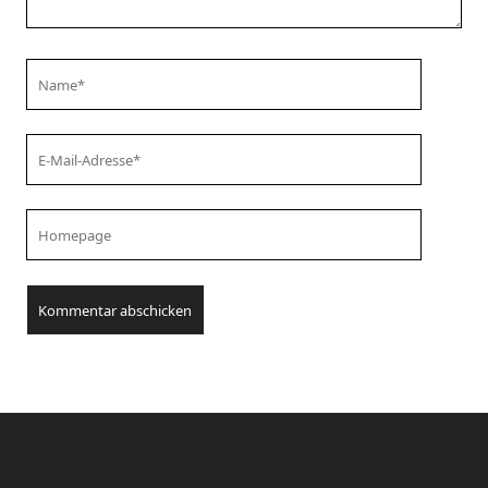
Your
Name
Your
Email
Your
Website
URL