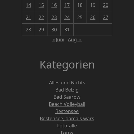
14
15
16
17
18
19
20
21
22
23
24
25
26
27
28
29
30
31
« Juni
Aug. »
Kategorien
Alles und Nichts
Bad Belzig
Bad Saarow
Beach Volleyball
Bestensee
Bestensee, damals wars
Fotofalle
Fotos