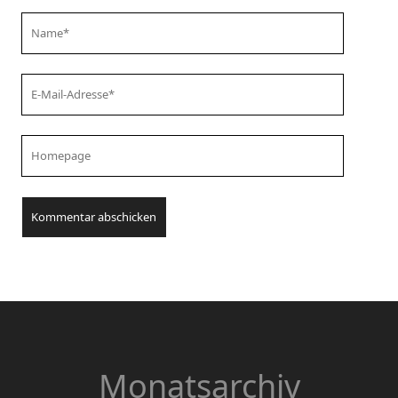
Your
Name
Your
Email
Your
Website
URL
Monatsarchiv