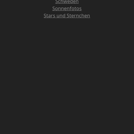
Schweden
Sonnenfotos
Stars und Sternchen
Storchenfotos
Tiere
Videos
Wanderungen um Bestensee
Wetter
Winter
Neueste Kommentare
Holger Schütze
zu
Vernissage MENSCH & NATUR
dagmar
zu
Netzhoppers gegen Bitterfeld Wolfen 3 : 2
Stefan
zu
Netzhoppers gegen Bitterfeld Wolfen 3 : 2
Rodner
zu
Die Kirche morgens mit bissel Nebel
KAROLA
zu
Guten Morgen aus Bestensee