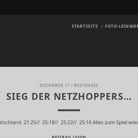
STARTSEITE
FOTO-LEINWÄ
DEZEMBER 17
/
BESTENSEE
SIEG DER NETZHOPPERS…
schland. 21:25// 25:18// 25:22// 25:16 Alles zum Spiel wie
SIEG
BEITRAG LESEN