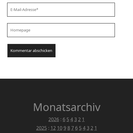
Your
Email
Your
Website
URL
Monatsarchiv
2026
:
6
5
4
3
2
1
2025
:
12
10
9
8
7
6
5
4
3
2
1