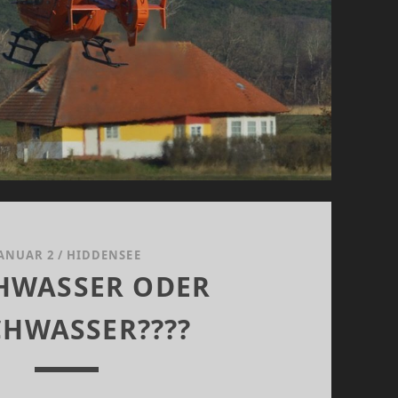
ANUAR 2
/
HIDDENSEE
HWASSER ODER
HWASSER????