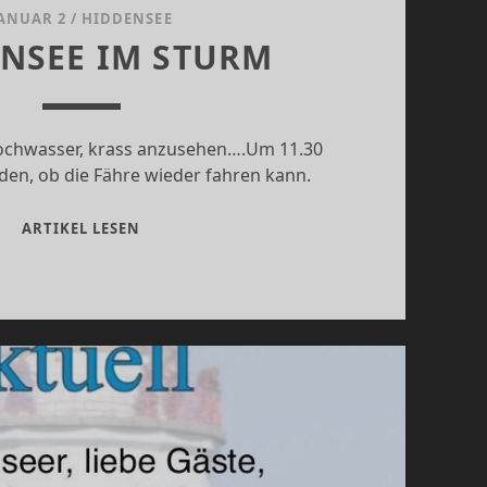
ANUAR 2
/
HIDDENSEE
NSEE IM STURM
chwasser, krass anzusehen….Um 11.30
den, ob die Fähre wieder fahren kann.
HIDDENSEE
ARTIKEL LESEN
IM
STURM