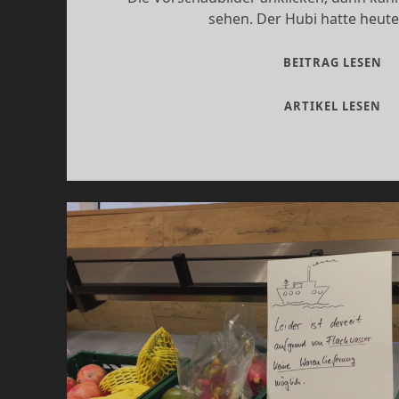
sehen. Der Hubi hatte heute
HO
BEITRAG LESEN
U
S
HO
ARTIKEL LESEN
AU
U
HI
ST
AU
HI