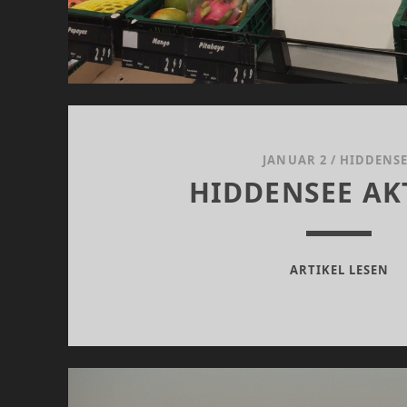
JANUAR 2
/
HIDDENSE
HIDDENSEE AK
HI
ARTIKEL LESEN
AK