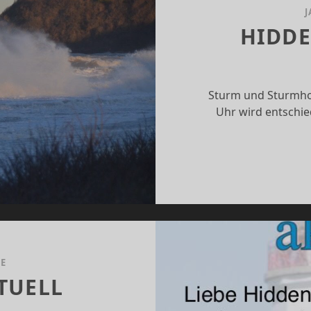
J
HIDDE
Sturm und Sturmho
Uhr wird entschie
E
TUELL