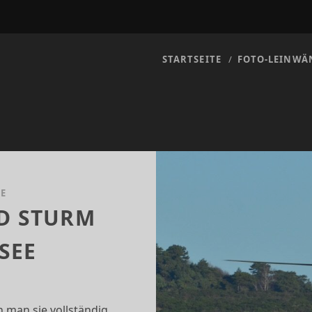
STARTSEITE
FOTO-LEINWÄ
E
D STURM
SEE
 man sie vollständig