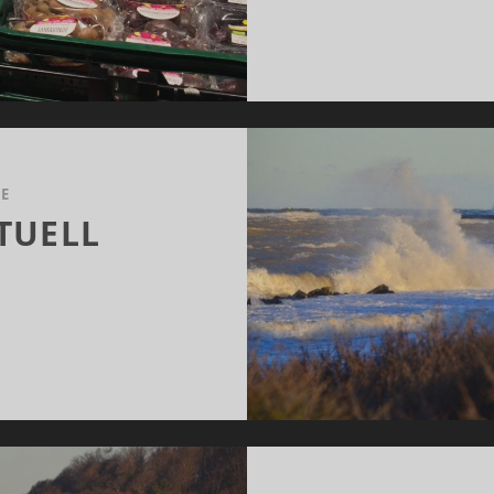
E
TUELL
DDENSEE
TUELL