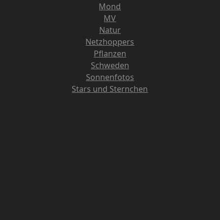
Mond
MV
Natur
Netzhoppers
Pflanzen
Schweden
Sonnenfotos
Stars und Sternchen
Storchenfotos
Tiere
Videos
Wanderungen um Bestensee
Wetter
Winter
Neueste Kommentare