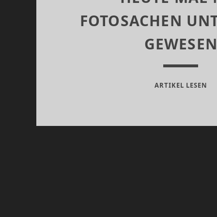
FOTOSACHEN UN
GEWESE
HE
ARTIKEL LESEN
MA
MI
FO
UN
GE