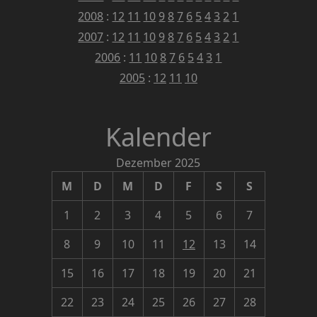
2008
:
12
11
10
9
8
7
6
5
4
3
2
1
2007
:
12
11
10
9
8
7
6
5
4
3
2
1
2006
:
11
10
8
7
6
5
4
3
1
2005
:
12
11
10
Kalender
Dezember 2025
M
D
M
D
F
S
S
1
2
3
4
5
6
7
8
9
10
11
12
13
14
15
16
17
18
19
20
21
22
23
24
25
26
27
28