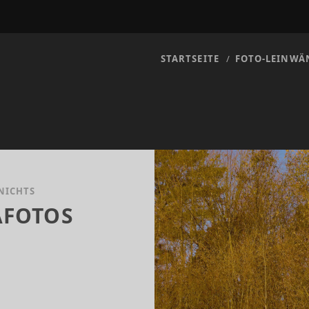
STARTSEITE
FOTO-LEINWÄ
NICHTS
AFOTOS
TEIL
R
HAFOTOS