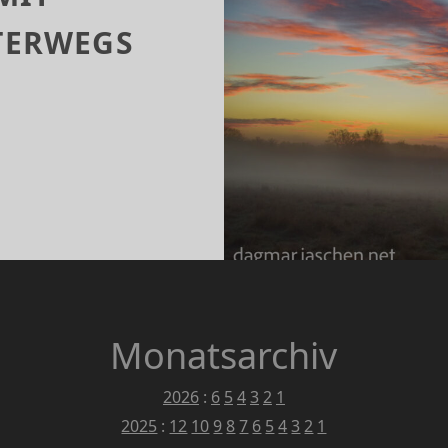
TERWEGS
N
UTE
L
T
TOSACHEN
TERWEGS
WESEN
Monatsarchiv
2026
:
6
5
4
3
2
1
2025
:
12
10
9
8
7
6
5
4
3
2
1