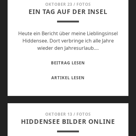
OKTOBER 23
/
FOTOS
EIN TAG AUF DER INSEL
Heute ein Bericht über meine Lieblingsinsel
Hiddensee. Dort verbringe ich alle Jahre
wieder den Jahresurlaub.…
EIN
BEITRAG LESEN
TAG
AUF
EIN
ARTIKEL LESEN
DER
TAG
INSEL
AUF
DER
INSEL
OKTOBER 13
/
FOTOS
HIDDENSEE BILDER ONLINE