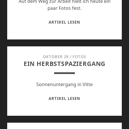
Auf dem Weg zur Arbeit hielt ich heute ein
paar Fotos fest.
HERBSTLICHE
ARTIKEL LESEN
EINDRÜCKE
AUF
DEM
WEG
ZUR
OKTOBER 29
/
FOTOS
EIN HERBSTSPAZIERGANG
ARBEIT
Sonnenuntergang in Vitte
EIN
ARTIKEL LESEN
HERBSTSPAZIERGANG